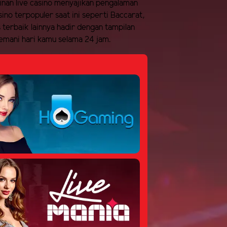
ainan live casino menyajikan pengalaman
ino terpopuler saat ini seperti Baccarat,
 terbaik lainnya hadir dengan tampilan
emani hari kamu selama 24 jam.