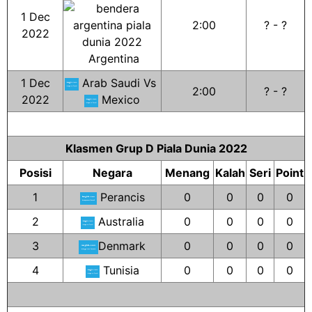
1 Dec
2:00
? - ?
2022
Argentina
1 Dec
Arab Saudi Vs
2:00
? - ?
2022
Mexico
Klasmen Grup D Piala Dunia 2022
Posisi
Negara
Menang
Kalah
Seri
Point
1
Perancis
0
0
0
0
2
Australia
0
0
0
0
3
Denmark
0
0
0
0
4
Tunisia
0
0
0
0