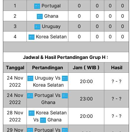
1
Portugal
0
0
0
0
2
Ghana
0
0
0
0
3
Uruguay
0
0
0
0
4
Korea Selatan
0
0
0
0
Jadwal & Hasil Pertandingan Grup H :
Tanggal
Pertandingan
Jam ( WIB )
Hasil
24 Nov
Uruguay Vs
20:00
? - ?
2022
Korea Selatan
24 Nov
Portugal Vs
23:00
? - ?
2022
Ghana
28 Nov
Korea Selatan
20:00
? - ?
2022
Vs
Ghana
29 Nov
Portugal Vs