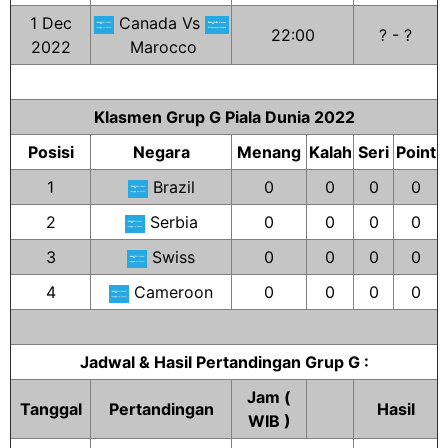
1 Dec
Canada Vs
22:00
? - ?
2022
Marocco
Klasmen Grup G Piala Dunia 2022
Posisi
Negara
Menang
Kalah
Seri
Point
1
Brazil
0
0
0
0
2
Serbia
0
0
0
0
3
Swiss
0
0
0
0
4
Cameroon
0
0
0
0
Jadwal & Hasil Pertandingan Grup G :
Jam (
Tanggal
Pertandingan
Hasil
WIB )