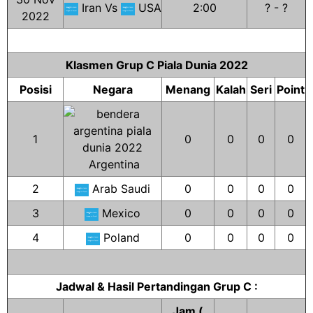
Iran Vs
USA
2:00
? - ?
2022
Klasmen Grup C Piala Dunia 2022
Posisi
Negara
Menang
Kalah
Seri
Point
1
0
0
0
0
Argentina
2
Arab Saudi
0
0
0
0
3
Mexico
0
0
0
0
4
Poland
0
0
0
0
Jadwal & Hasil Pertandingan Grup C :
Jam (