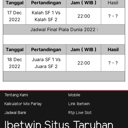
Tanggal
Pertandingan
Jam ( WIB )
Hasil
17 Dec
Kalah SF 1 Vs
22:00
? - ?
2022
Kalah SF 2
Jadwal Final Piala Dunia 2022 :
Tanggal
Pertandingan
Jam ( WIB )
Hasil
18 Dec
Juara SF 1 Vs
22:00
? - ?
2022
Juara SF 2
Tentang Kami
Mobile
Kalkulator Mix Parlay
Link Ibetwin
Jadwal Bank
Rtp Live Slot
Ibetwin Situs Taruhan