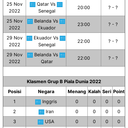
25 Nov
Qatar Vs
20:00
? - ?
2022
Senegal
25 Nov
Belanda Vs
23:00
? - ?
2022
Ekuador
29 Nov
Ekuador Vs
22:00
? - ?
2022
Senegal
29 Nov
Belanda Vs
22:00
? - ?
2022
Qatar
Klasmen Grup B Piala Dunia 2022
Posisi
Negara
Menang
Kalah
Seri
Point
1
Inggris
0
0
0
0
2
Iran
0
0
0
0
3
USA
0
0
0
0