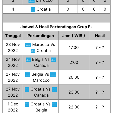
3
Marocco
0
0
0
0
4
Croatia
0
0
0
0
Jadwal & Hasil Pertandingan Grup F :
Tanggal
Pertandingan
Jam ( WIB )
Hasil
23 Nov
Marocco Vs
17:00
? - ?
2022
Croatia
24 Nov
Belgia Vs
2:00
? - ?
2022
Canada
27 Nov
Belgia Vs
20:00
? - ?
2022
Marocco
27 Nov
Croatia Vs
23:00
? - ?
2022
Canada
1 Dec
Croatia Vs
22:00
? - ?
2022
Belgia