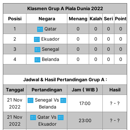
Klasmen Grup A Piala Dunia 2022
Posisi
Negara
Menang
Kalah
Seri
Point
1
Qatar
0
0
0
0
2
Ekuador
0
0
0
0
3
Senegal
0
0
0
0
4
Belanda
0
0
0
0
Jadwal & Hasil Pertandingan Grup A :
Tanggal
Pertandingan
Jam ( WIB )
Hasil
21 Nov
Senegal Vs
17:00
? - ?
2022
Belanda
21 Nov
Qatar Vs
23:00
? - ?
2022
Ekuador