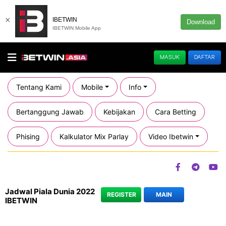
×
IBETWIN
Download
IBETWIN Mobile App
MASUK
DAFTAR
Tentang Kami
Mobile
Info
Bertanggung Jawab
Kebijakan
Cara Betting
Phising
Kalkulator Mix Parlay
Video Ibetwin
Jadwal Piala Dunia 2022
REGISTER
MAIN
IBETWIN