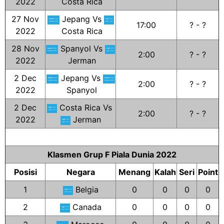
2022
Costa Rica
27 Nov
Jepang Vs
17:00
? - ?
2022
Costa Rica
28 Nov
Spanyol Vs
2:00
? - ?
2022
Jerman
2 Dec
Jepang Vs
2:00
? - ?
2022
Spanyol
2 Dec
Costa Rica Vs
2:00
? - ?
2022
Jerman
Klasmen Grup F Piala Dunia 2022
Posisi
Negara
Menang
Kalah
Seri
Point
1
Belgia
0
0
0
0
2
Canada
0
0
0
0