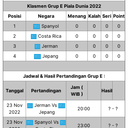
Klasmen Grup E Piala Dunia 2022
Posisi
Negara
Menang
Kalah
Seri
Point
1
Spanyol
0
0
0
0
2
Costa Rica
0
0
0
0
3
Jerman
0
0
0
0
4
Jepang
0
0
0
0
Jadwal & Hasil Pertandingan Grup E :
Jam (
Tanggal
Pertandingan
Hasil
WIB )
23 Nov
Jerman Vs
20:00
? - ?
2022
Jepang
23 Nov
Spanyol Vs
23:00
? - ?