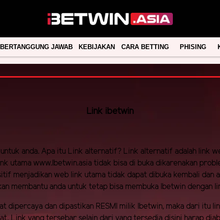
BERTANGGUNG JAWAB
KEBIJAKAN
CARA BETTING
PHISING
Link ibetwin
ntuk anda. Apa itu Link alternatif? Link alternatif adalah link 
a link utama www.Ibetwin.asia tidak bisa di buka dikarenakan prob
ositif menjadikan web link utama tidak dapat dibuka kembali da
i akan membantu anda untuk tetap bisa membuka Ibetwin dengan li
at dipercaya dan dipastikan RESMI milik Ibetwin, maka dari itu lin
t. Link yang tersebar selain dari yang tersedia disini harap diab