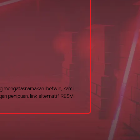
yang mengatasnamakan Ibetwin, kami
an penipuan. link alternatif RESMI