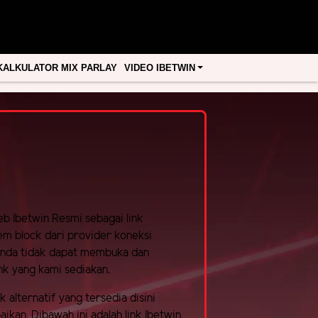
KALKULATOR MIX PARLAY
VIDEO IBETWIN
web Ibetwin Resmi sebagai link
lem block dari provider koneksi
n anda tidak dapat membuka dan
nk yang kami sediakan.
k alternatif yang tersedia disini
aikan. Dibawah ini adalah link Ibetwin