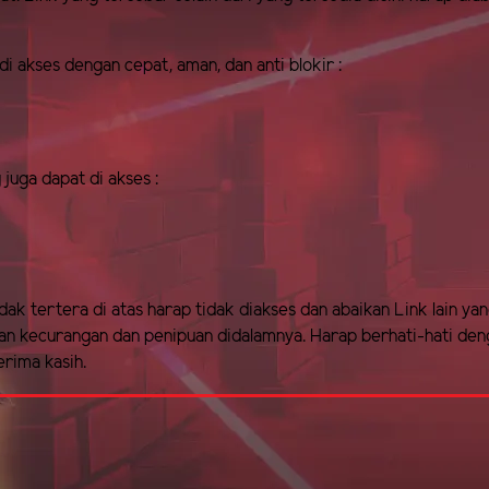
 di akses dengan cepat, aman, dan anti blokir :
 juga dapat di akses :
idak tertera di atas harap tidak diakses dan abaikan Link lain 
an kecurangan dan penipuan didalamnya. Harap berhati-hati deng
erima kasih.