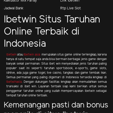
Kalkulator Mix Parlay
Link Ibetwin
Jadwal Bank
Rtp Live Slot
Ibetwin Situs Taruhan
Online Terbaik di
Indonesia
Ibetwin
atau
Ibetwin asia
merupakan situs game online terlengkap, karena
hanya di satu tempat saja anda bisa bermain berbagai jenis game dengan
banyak sekali permainan. Situs ibet win menyediakan jenis taruhan paling
populer saat ini seperti taruhan sportsbook, e-sports, game slots,
idnlive, ada juga game togel, live casino, tangkas dan game tembak ikan.
Semua permainan yang paling digemari di Indonesia tersedia lengkap di
Ibetwinasia
. Dengan dukungan fasilitas lengkap akan memudahkan semua
transaksi di ibet win. Layanan terbaik siap kami berikan untuk semua
penggemar taruhan online yang sudah mempercayakan ibetwin sebagai
tempat taruhan online terbaik.
Kemenangan pasti dan bonus